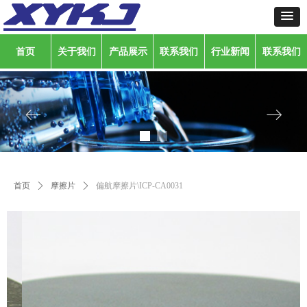
首页
关于我们
产品展示
联系我们
行业新闻
联系我们
ꂃ
ꁹ
首页
ꄲ
摩擦片
ꄲ
偏航摩擦片\ICP-CA0031