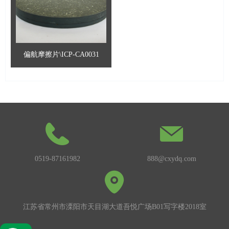
偏航摩擦片\ICP-CA0031
0519-87161982
888@cxydq.com
江苏省常州市溧阳市天目湖大道吾悦广场B01写字楼2018室